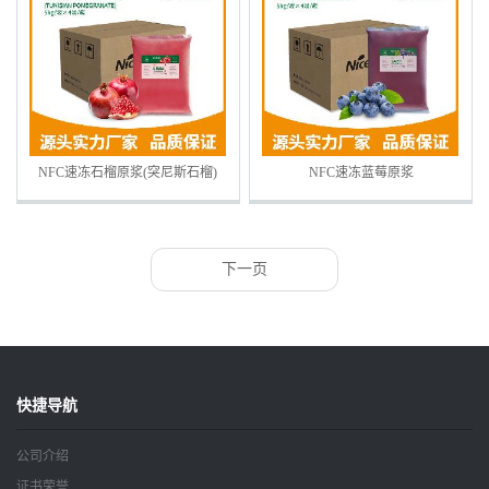
NFC速冻石榴原浆(突尼斯石榴)
NFC速冻蓝莓原浆
Frozen Pomegranate Pulp
FrozenBlueberryePulp
下一页
快捷导航
公司介绍
证书荣誉