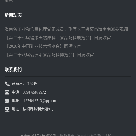
椰蓉
新闻动态
海南省工业和信息化厅党组成员、副厅长王媛莅临海南南派参观调
研
【第二十七届健康天然原料、食品配料展览会】圆满收官
【2026年中国乳业技术博览会】圆满收官
【第二十八届俄罗斯食品配料博览会】圆满收官
联系我们
联系人：李经理
电话：0898-65879972
邮箱：
1274018713@qq.com
地址：梧桐路诚利大道9号
海南南派实业有限公司
版权所有 Copyright (©) 2026
XML