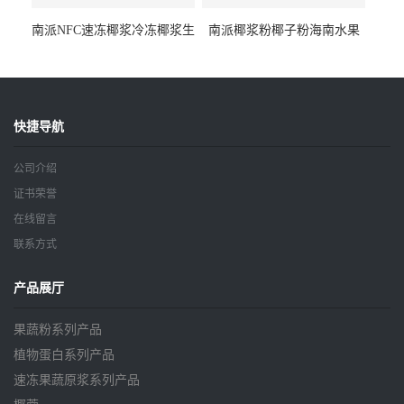
南派NFC速冻椰浆冷冻椰浆生
南派椰浆粉椰子粉海南水果
椰乳生椰拿铁咖啡奶茶原料
粉食品原料厂家批发15kg
海南椰汁
快捷导航
公司介绍
证书荣誉
在线留言
联系方式
产品展厅
果蔬粉系列产品
植物蛋白系列产品
速冻果蔬原浆系列产品