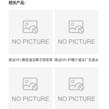
相关产品：
南派NFC椰浆速冻椰子原浆厚
南派NFC柠檬汁速冻广东香水
椰乳原料厂家冷冻水果浆原
柠檬浆冷冻水果浆水果茶奶
料
茶冷热原料