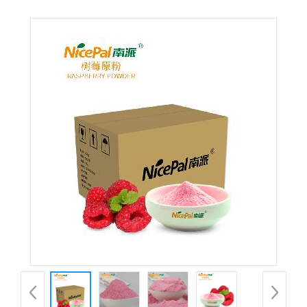
RaspberryPowder