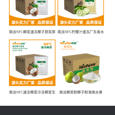
南派NFC椰浆速冻椰子原浆厚
南派NFC柠檬汁速冻广东香水
椰乳原料厂家冷冻水果浆原
柠檬浆冷冻水果浆水果茶奶
料
茶冷热原料
南派NFC速冻椰浆冷冻椰浆生
南派椰浆粉椰子粉海南水果
椰乳生椰拿铁咖啡奶茶原料
粉食品原料厂家批发15kg
海南椰汁