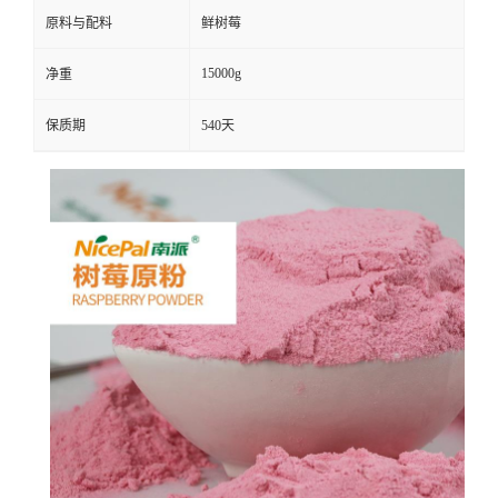
原料与配料
鲜树莓
15000g
净重
保质期
540天