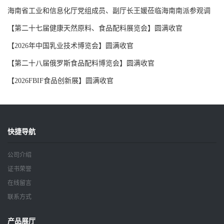
海南省工业和信息化厅党组成员、副厅长王媛莅临海南南派参观调
研
【第二十七届健康天然原料、食品配料展览会】圆满收官
【2026年中国乳业技术博览会】圆满收官
【第二十八届俄罗斯食品配料博览会】圆满收官
【2026FBIF食品创新展】圆满收官
快捷导航
公司介绍
证书荣誉
在线留言
联系方式
产品展厅