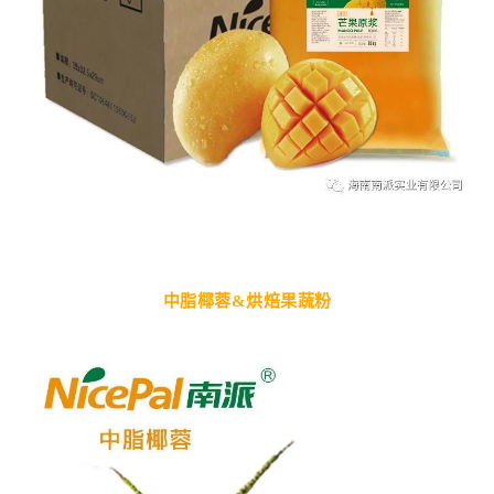
中脂椰蓉&烘焙
果蔬粉