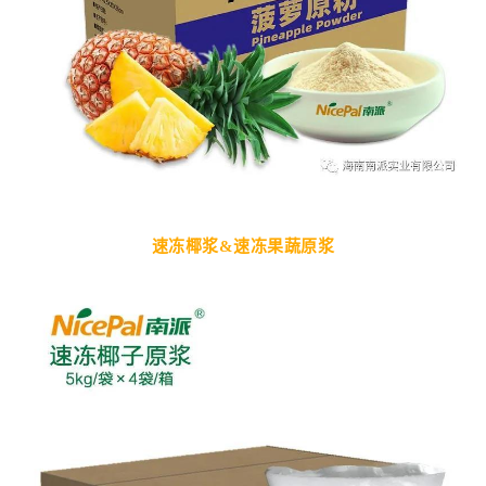
速冻椰浆&速冻果蔬原浆