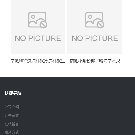
料
茶冷热原料
南派NFC速冻椰浆冷冻椰浆生
南派椰浆粉椰子粉海南水果
椰乳生椰拿铁咖啡奶茶原料
粉食品原料厂家批发15kg
海南椰汁
快捷导航
公司介绍
证书荣誉
在线留言
联系方式