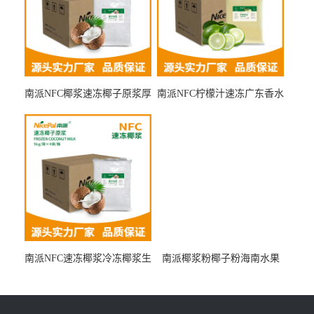
南派NFC椰浆速冻椰子原浆厚
南派NFC柠檬汁速冻广东香水
椰乳原料厂家冷冻水果浆原
柠檬浆冷冻水果浆水果茶奶
料
茶冷热原料
南派NFC速冻椰浆冷冻椰浆生
南派椰浆粉椰子粉海南水果
椰乳生椰拿铁咖啡奶茶原料
粉食品原料厂家批发15kg
海南椰汁