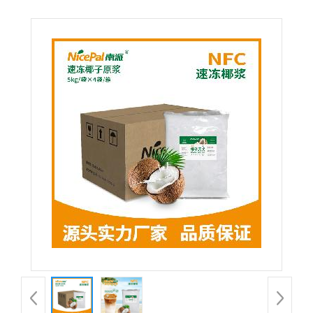
派NFC椰浆速冻椰汁速冻厚椰乳生椰拿铁奶茶原料海南厂家水果浆