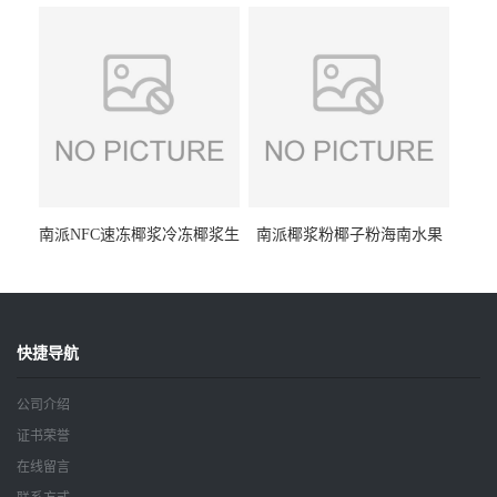
椰乳原料厂家冷冻水果浆原
柠檬浆冷冻水果浆水果茶奶
料
茶冷热原料
南派NFC速冻椰浆冷冻椰浆生
南派椰浆粉椰子粉海南水果
椰乳生椰拿铁咖啡奶茶原料
粉食品原料厂家批发15kg
海南椰汁
快捷导航
公司介绍
证书荣誉
在线留言