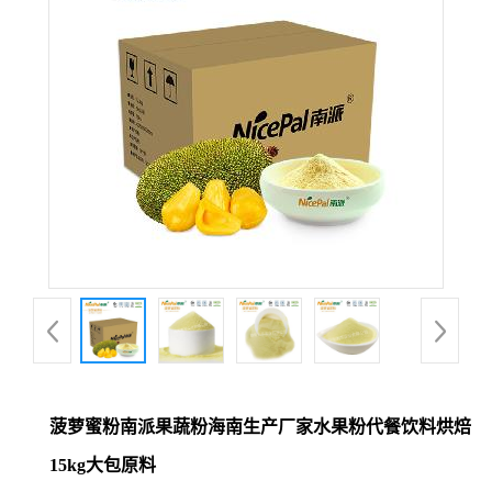
菠萝蜜粉南派果蔬粉海南生产厂家水果粉代餐饮料烘焙
15kg大包原料