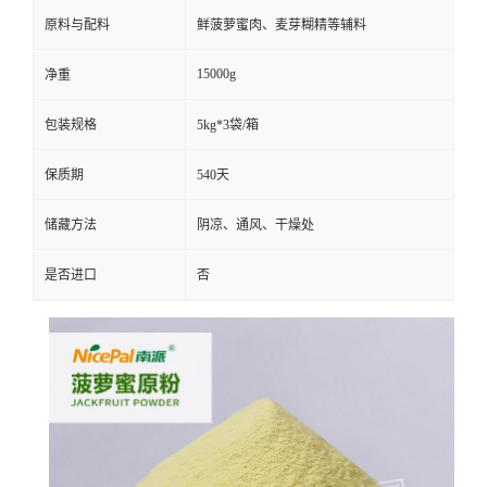
原料与配料
鲜菠萝蜜肉、麦芽糊精等辅料
15000g
净重
包装规格
5kg*3袋/箱
保质期
540天
储藏方法
阴凉、通风、干燥处
是否进口
否