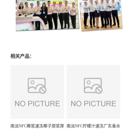
相关产品：
南派NFC椰浆速冻椰子原浆厚
南派NFC柠檬汁速冻广东香水