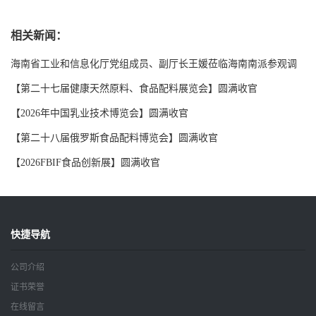
相关新闻：
海南省工业和信息化厅党组成员、副厅长王媛莅临海南南派参观调
研
【第二十七届健康天然原料、食品配料展览会】圆满收官
【2026年中国乳业技术博览会】圆满收官
【第二十八届俄罗斯食品配料博览会】圆满收官
【2026FBIF食品创新展】圆满收官
快捷导航
公司介绍
证书荣誉
在线留言