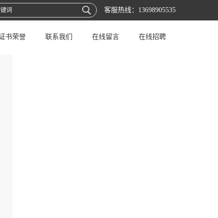
客服热线：
13698905535
证书荣誉
联系我们
在线留言
在线招聘