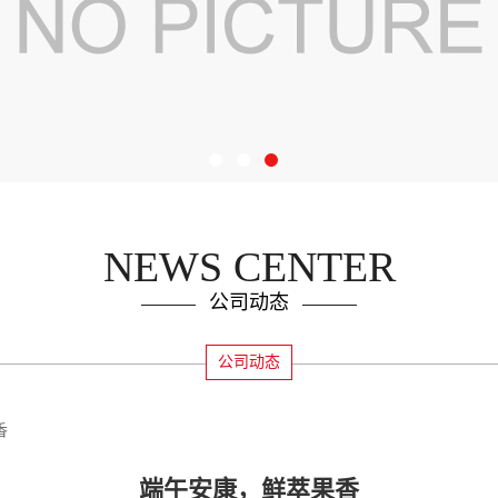
NEWS CENTER
公司动态
公司动态
香
端午安康，鲜萃果香