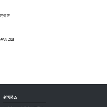
观调研
派参观调研
新闻动态