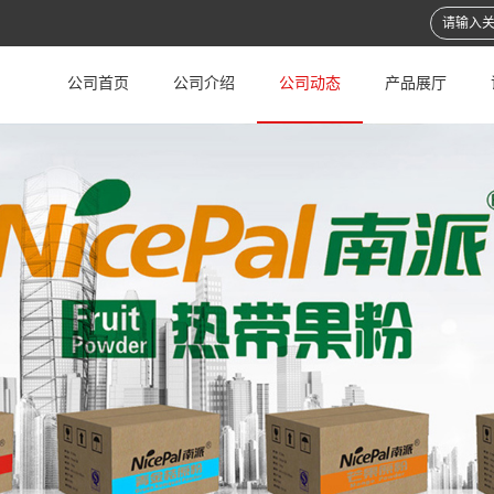
公司首页
公司介绍
公司动态
产品展厅