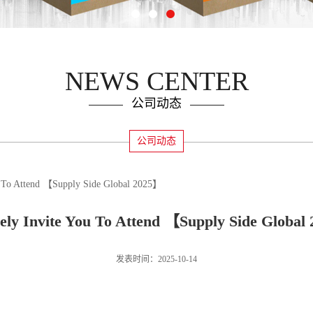
NEWS CENTER
公司动态
公司动态
ou To Attend 【Supply Side Global 2025】
rely Invite You To Attend 【Supply Side Global
发表时间：2025-10-14