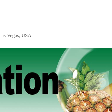
Las Vegas, USA