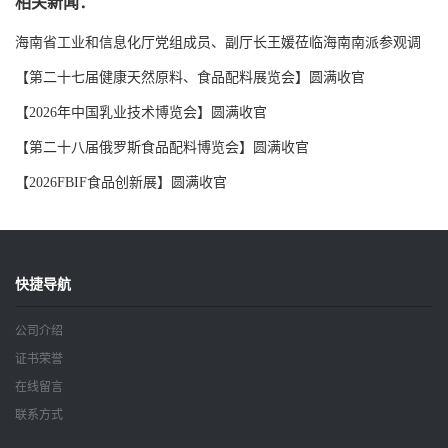
相关新闻：
海南省工业和信息化厅党组成员、副厅长王媛莅临海南南派参观调
研
【第二十七届健康天然原料、食品配料展览会】圆满收官
【2026年中国乳业技术博览会】圆满收官
【第二十八届俄罗斯食品配料博览会】圆满收官
【2026FBIF食品创新展】圆满收官
快捷导航
公司介绍
证书荣誉
在线留言
联系方式