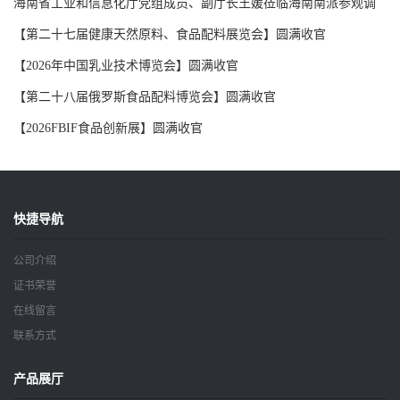
海南省工业和信息化厅党组成员、副厅长王媛莅临海南南派参观调
研
【第二十七届健康天然原料、食品配料展览会】圆满收官
【2026年中国乳业技术博览会】圆满收官
【第二十八届俄罗斯食品配料博览会】圆满收官
【2026FBIF食品创新展】圆满收官
快捷导航
公司介绍
证书荣誉
在线留言
联系方式
产品展厅